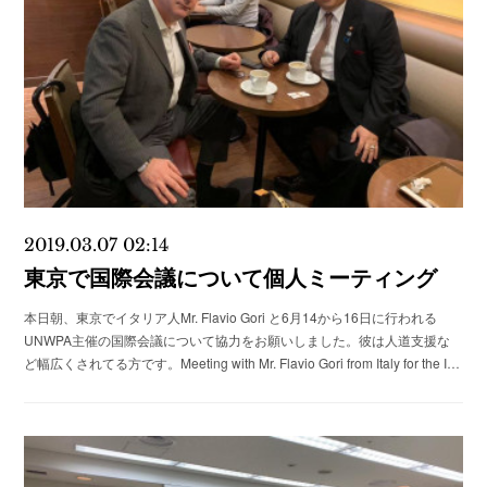
2019.03.07 02:14
東京で国際会議について個人ミーティング
本日朝、東京でイタリア人Mr. Flavio Gori と6月14から16日に行われる
UNWPA主催の国際会議について協力をお願いしました。彼は人道支援な
ど幅広くされてる方です。Meeting with Mr. Flavio Gori from Italy for the I…