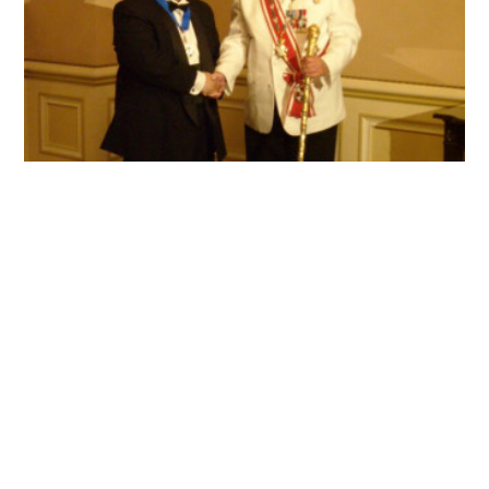
フィリピンにて
2019.01.18 05:05
活動の様子
フォロー
2019.01.17 02:06
UNWPA代表理事 北川房雄プロフィール
1960年4月23日 北海道夕張市生まれ。旭川工業高卒業後、（社）北海道